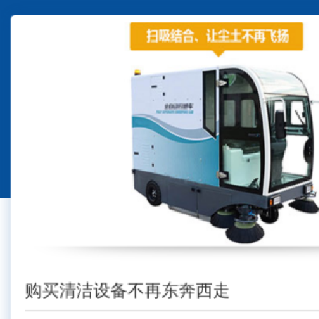
购买清洁设备不再东奔西走
贴心服务体系
品质源头把关
贴心服务体系
购买清洁设
为您节
03
02
03
03
01