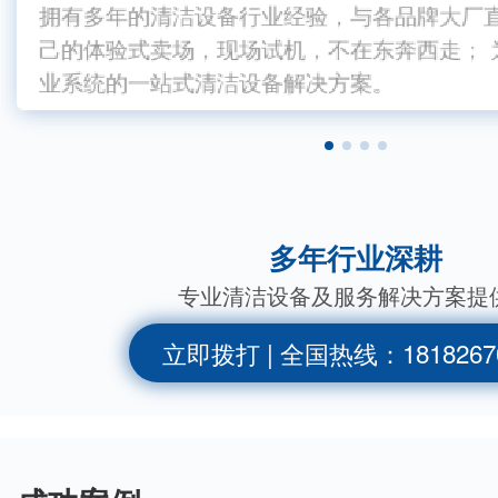
拥有多年的清洁设备行业经验，与各品牌大厂直
一地购买，服务联保，方便省心； 每月电话
关键零部件采用国内外一线品牌配置，确保性
与国内外众多一线品牌是长期战略合作关系；
一地购买，服务联保，方便省心； 每月电话
拥有多年的清洁设备行业经验，与各品牌大厂
己的体验式卖场，现场试机，不在东奔西走； 
上门检查设备使用状况； 72小时内如不能解
上门检查设备使用状况； 72小时内如不能解
件和整机皆激光打码，完整表示每道生产工序
己的体验式卖场，现场试机，不在东奔西走；
除中间环节，性价比高； 为您节省30%采购
业系统的一站式清洁设备解决方案。
业系统的一站式清
使用
仓储
使用
多年行业深耕
专业清洁设备及服务解决方案提
立即拨打 | 全国热线：1818267