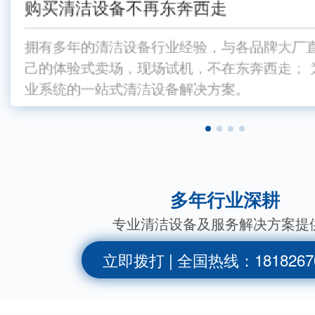
购买清洁设备不再东奔西走
贴心服务体系
品质源头把关
贴心服务体系
购买清洁设
为您节
03
02
03
03
01
拥有多年的清洁设备行业经验，与各品牌大厂直
一地购买，服务联保，方便省心； 每月电话
关键零部件采用国内外一线品牌配置，确保性
与国内外众多一线品牌是长期战略合作关系；
一地购买，服务联保，方便省心； 每月电话
拥有多年的清洁设备行业经验，与各品牌大厂
己的体验式卖场，现场试机，不在东奔西走； 
上门检查设备使用状况； 72小时内如不能解
上门检查设备使用状况； 72小时内如不能解
件和整机皆激光打码，完整表示每道生产工序
己的体验式卖场，现场试机，不在东奔西走；
除中间环节，性价比高； 为您节省30%采购
业系统的一站式清洁设备解决方案。
业系统的一站式清
使用
仓储
使用
多年行业深耕
专业清洁设备及服务解决方案提
立即拨打 | 全国热线：1818267